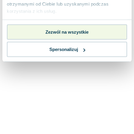
Lorraine Warren
otrzymanymi od Ciebie lub uzyskanymi podczas
Ajahn Brahm
korzystania z ich usług.
Lucinda Riley
Jacek Walkiewicz
Zezwól na wszystkie
Spersonalizuj