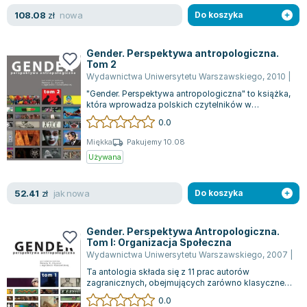
Książki: Psychologia, motywacja
Nauki historyczne - książki
Dan Brown
nowa
108.08
zł
Do koszyka
Książki o naukach politycznych dla studentów
Bolesław Prus
Książki do nauk przyrodniczych dla studentów
Clive Cussler
Gender. Perspektywa antropologiczna.
Książki do nauk społecznych dla studentów
Wanda Chotomska
Tom 2
Książki do nauk ścisłych dla studentów
Józef Ignacy Kraszewski
Wydawnictwa Uniwersytetu Warszawskiego
,
2010
|
Ren
Prawo - książki dla studentów
Clive Staples Lewis
"Gender. Perspektywa antropologiczna" to książka,
która wprowadza polskich czytelników w
Technologia żywności - książki
Martyna Wojciechowska
zagadnienia związane z antropologią płci...
0.0
Zarządzanie i marketing - książki
Melissa De la Cruz
Nauka języków obcych - książki
Blanka Lipińska
Miękka
Pakujemy 10.08
Używana
Podręczniki dla nauczycieli - metodyka
Jaś Kapela
Repetytoria, testy i materiały pomocnicze
Agatha Christie
jak nowa
52.41
zł
Do koszyka
Witold Gadowski
Jan Pietrzak
Gender. Perspektywa Antropologiczna.
Marcin Kowalczyk
Tom I: Organizacja Społeczna
Piotr Zychowicz
Wydawnictwa Uniwersytetu Warszawskiego
,
2007
|
Re
Joanna Jabłczyńska
Ta antologia składa się z 11 prac autorów
zagranicznych, obejmujących zarówno klasyczne,
Piotr Kościelny
jak i nowo stworzone teksty, przygotowane...
0.0
Jan Piński