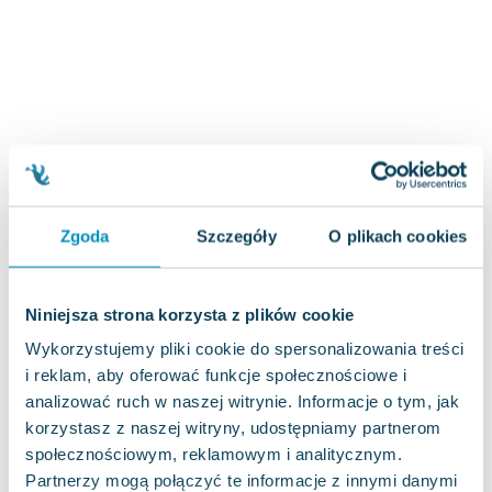
Joseph Murphy
Jan Sztaudynger
Aleksander Puszkin
Oscar Wilde
Małgorzata Ohme
Maddie Ziegler
Leszek Czarnecki
Joanna Racewicz
Zgoda
Szczegóły
O plikach cookies
Maria Seweryn
Janina Zającówna
Eric Helms
Niniejsza strona korzysta z plików cookie
Anna Prus (oprac.)
Wykorzystujemy pliki cookie do spersonalizowania treści
Nela Mała Reporterka
i reklam, aby oferować funkcje społecznościowe i
Agnieszka Maciąg
analizować ruch w naszej witrynie. Informacje o tym, jak
Barbara Wrzesińska
korzystasz z naszej witryny, udostępniamy partnerom
Terry Pratchett
społecznościowym, reklamowym i analitycznym.
Virginia Woolf
Partnerzy mogą połączyć te informacje z innymi danymi