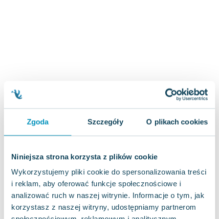
Zygmunt Freud
Agata Passent
Michel Moran
Maciej Orłoś
Jo Nesbo
Katarzyna Miller
Antoine de Saint Exupery
Lew Tołstoj
Mark Twain
Zgoda
Szczegóły
O plikach cookies
Marcin Meller
Paulina Młynarska
ks. Piotr Pawlukiewicz
Niniejsza strona korzysta z plików cookie
Jarosław Sokołowski
Wykorzystujemy pliki cookie do spersonalizowania treści
Piotr Latocha
i reklam, aby oferować funkcje społecznościowe i
Michael Scott
analizować ruch w naszej witrynie. Informacje o tym, jak
Piotr Semka
korzystasz z naszej witryny, udostępniamy partnerom
Jarosław Iwaszkiewicz
społecznościowym, reklamowym i analitycznym.