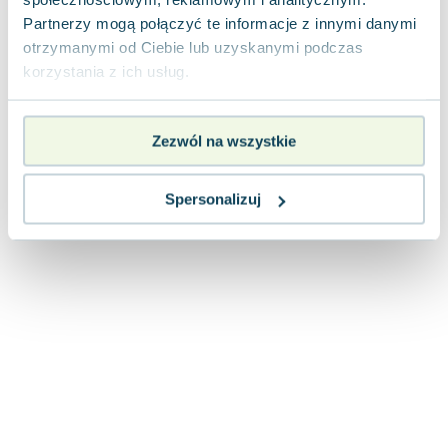
Joseph Murphy
Partnerzy mogą połączyć te informacje z innymi danymi
Jan Sztaudynger
otrzymanymi od Ciebie lub uzyskanymi podczas
Aleksander Puszkin
korzystania z ich usług.
Oscar Wilde
Małgorzata Ohme
Zezwól na wszystkie
Maddie Ziegler
Leszek Czarnecki
Joanna Racewicz
Spersonalizuj
Maria Seweryn
Janina Zającówna
Eric Helms
Anna Prus (oprac.)
Nela Mała Reporterka
Agnieszka Maciąg
Barbara Wrzesińska
Terry Pratchett
Virginia Woolf