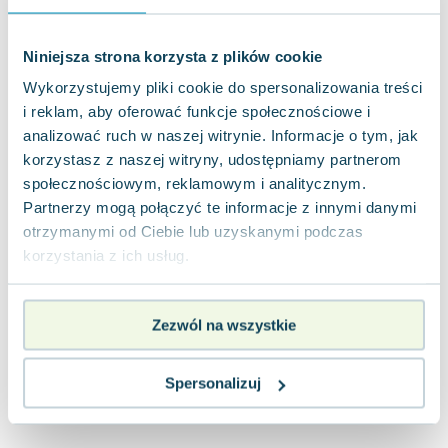
Joseph Murphy
Jan Sztaudynger
Niniejsza strona korzysta z plików cookie
Aleksander Puszkin
Wykorzystujemy pliki cookie do spersonalizowania treści
Oscar Wilde
i reklam, aby oferować funkcje społecznościowe i
Małgorzata Ohme
analizować ruch w naszej witrynie. Informacje o tym, jak
Maddie Ziegler
korzystasz z naszej witryny, udostępniamy partnerom
Leszek Czarnecki
społecznościowym, reklamowym i analitycznym.
Joanna Racewicz
Partnerzy mogą połączyć te informacje z innymi danymi
Maria Seweryn
otrzymanymi od Ciebie lub uzyskanymi podczas
Janina Zającówna
korzystania z ich usług.
Eric Helms
Anna Prus (oprac.)
Zezwól na wszystkie
Nela Mała Reporterka
Agnieszka Maciąg
Barbara Wrzesińska
Spersonalizuj
Terry Pratchett
Virginia Woolf