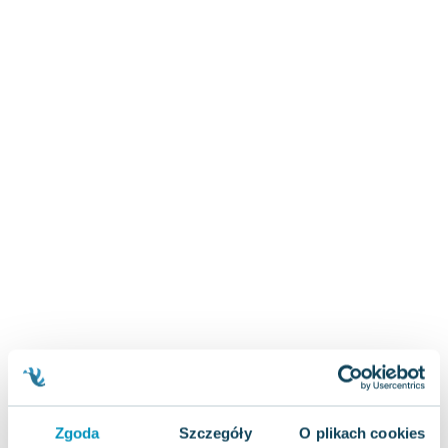
Zygmunt Freud
Agata Passent
Michel Moran
Maciej Orłoś
Jo Nesbo
Katarzyna Miller
Antoine de Saint Exupery
Lew Tołstoj
Mark Twain
Marcin Meller
Paulina Młynarska
ks. Piotr Pawlukiewicz
Jarosław Sokołowski
Piotr Latocha
Michael Scott
Piotr Semka
Zgoda
Szczegóły
O plikach cookies
Jarosław Iwaszkiewicz