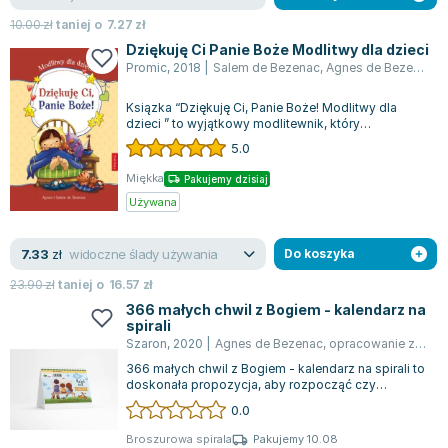
10.00
zł
taniej o
7.27
zł
Dziękuję Ci Panie Boże Modlitwy dla dzieci
Promic
,
2018
|
Salem de Bezenac
,
Agnes de Bezenac
Ksiązka “Dziękuję Ci, Panie Boże! Modlitwy dla
dzieci ” to wyjątkowy modlitewnik, który
wprowadza najmłodszych w świat rozmowy z B...
5.0
Miękka
Pakujemy dzisiaj
Używana
widoczne ślady używania
7.33
zł
Do koszyka
23.90
zł
taniej o
16.57
zł
366 małych chwil z Bogiem - kalendarz na
spirali
Szaron
,
2020
|
Agnes de Bezenac
,
opracowanie zbiorowe
366 małych chwil z Bogiem - kalendarz na spirali to
doskonała propozycja, aby rozpocząć czy
zakończyć intensywny dzień w harmonii...
0.0
Broszurowa spirala
Pakujemy 10.08