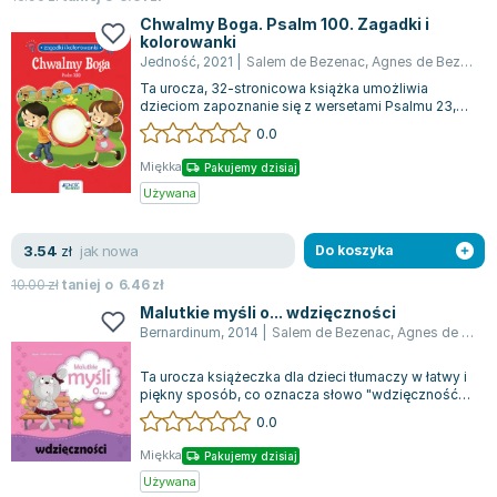
Joseph Murphy
Chwalmy Boga. Psalm 100. Zagadki i
kolorowanki
Jan Sztaudynger
Jedność
,
2021
|
Salem de Bezenac
,
Agnes de Bezenac
Aleksander Puszkin
Ta urocza, 32-stronicowa książka umożliwia
Oscar Wilde
dzieciom zapoznanie się z wersetami Psalmu 23,
pokazując jednocześnie, jak zastosować s...
Małgorzata Ohme
0.0
Maddie Ziegler
Miękka
Pakujemy dzisiaj
Leszek Czarnecki
Używana
Joanna Racewicz
Maria Seweryn
jak nowa
3.54
zł
Do koszyka
Janina Zającówna
10.00
zł
taniej o
6.46
zł
Eric Helms
Malutkie myśli o... wdzięczności
Anna Prus (oprac.)
Bernardinum
,
2014
|
Salem de Bezenac
,
Agnes de Bezenac
Nela Mała Reporterka
Ta urocza książeczka dla dzieci tłumaczy w łatwy i
Agnieszka Maciąg
piękny sposób, co oznacza słowo "wdzięczność".
Młodzi czytelnicy, z pomocą kolo...
Barbara Wrzesińska
0.0
Terry Pratchett
Miękka
Pakujemy dzisiaj
Virginia Woolf
Używana