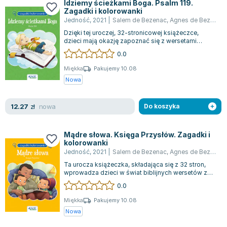
Idziemy ścieżkami Boga. Psalm 119.
Zagadki i kolorowanki
Jedność
,
2021
|
Salem de Bezenac
,
Agnes de Bezenac
Dzięki tej uroczej, 32-stronicowej książeczce,
dzieci mają okazję zapoznać się z wersetami
Psalmu 23 i odkryć, jak można zastosowa...
0.0
Miękka
Pakujemy 10.08
Nowa
nowa
12.27
zł
Do koszyka
Mądre słowa. Księga Przysłów. Zagadki i
kolorowanki
Jedność
,
2021
|
Salem de Bezenac
,
Agnes de Bezenac
Ta urocza książeczka, składająca się z 32 stron,
wprowadza dzieci w świat biblijnych wersetów z
Księgi Przysłów. Dzięki niej młodz...
0.0
Miękka
Pakujemy 10.08
Nowa