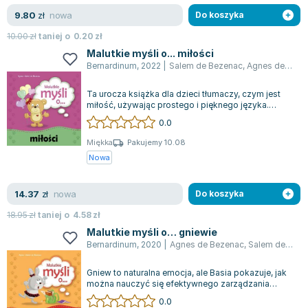
nowa
9.80
zł
Do koszyka
10.00
zł
taniej o
0.20
zł
Malutkie myśli o... miłości
Bernardinum
,
2022
|
Salem de Bezenac
,
Agnes de Bezenac
Ta urocza książka dla dzieci tłumaczy, czym jest
miłość, używając prostego i pięknego języka.
Młodzi czytelnicy odkryją poprzez pe...
0.0
Miękka
Pakujemy 10.08
Nowa
nowa
14.37
zł
Do koszyka
18.95
zł
taniej o
4.58
zł
Malutkie myśli o… gniewie
Bernardinum
,
2020
|
Agnes de Bezenac
,
Salem de Bezenac
Gniew to naturalna emocja, ale Basia pokazuje, jak
można nauczyć się efektywnego zarządzania
swoimi uczuciami.
0.0