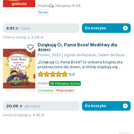
Miękka
Pakujemy 10.08
Nowa
nowa
9.91
zł
Do koszyka
11.99
zł
taniej o
2.08
zł
Dziękuję Ci, Panie Boże! Modlitwy dla
dzieci
Promic
,
2020
|
Agnes de Bezenac
,
Salem de Bezenac
„Dziękuję Ci, Panie Boże!” to unikalna książeczka
przeznaczona dla dzieci, w której znajdują się
modlitwy zaprezentowane w dwóch j...
5.0
Miękka
Pakujemy dzisiaj
Używana
Wyprzedaż
jak nowa
20.09
zł
Do koszyka
24.90
zł
taniej o
4.81
zł