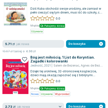
Dziś Kuba obchodzi swoje urodziny, ale zamiast w
pełni cieszyć się tym dniem, musi iść do szkoły, co
budzi w nim niepokój. W trakc...
0.0
Miękka
Pakujemy dzisiaj
Używana
jak nowa
5.71
zł
Do koszyka
10.67
zł
taniej o
4.96
zł
Bóg jest miłością. 1 List do Koryntian.
Zagadki i kolorowanki
Jedność
,
2021
|
Salem de Bezenac
,
Agnes de Bezenac
Dzięki tej urokliwej, 32-stronicowej książeczce,
dzieci mają okazję zapoznać się z biblijnymi
fragmentami z 1 Listu do Koryntian....
0.0
Miękka
Pakujemy dzisiaj
Nowa
Używana
Wyprzedaż
jak nowa
2.73
zł
Do koszyka