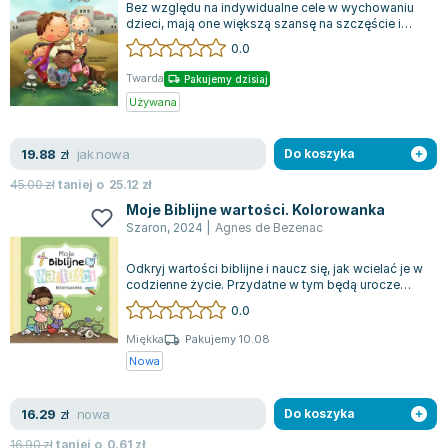
Bez względu na indywidualne cele w wychowaniu
Zygmunt Freud
dzieci, mają one większą szansę na szczęście i
spełnienie w dorosłym życiu, jeśli zd...
Agata Passent
0.0
Michel Moran
Twarda
Pakujemy dzisiaj
Maciej Orłoś
Używana
Jo Nesbo
Katarzyna Miller
jak nowa
19.88
zł
Do koszyka
Antoine de Saint Exupery
45.00
zł
taniej o
25.12
zł
Lew Tołstoj
Moje Biblijne wartości. Kolorowanka
Mark Twain
Szaron
,
2024
|
Agnes de Bezenac
Marcin Meller
Odkryj wartości biblijne i naucz się, jak wcielać je w
Paulina Młynarska
codzienne życie. Przydatne w tym będą urocze
ilustracje, rymowanki i biblij...
ks. Piotr Pawlukiewicz
0.0
Jarosław Sokołowski
Miękka
Pakujemy 10.08
Piotr Latocha
Nowa
Michael Scott
Piotr Semka
nowa
16.29
zł
Do koszyka
Jarosław Iwaszkiewicz
16.90
zł
taniej o
0.61
zł