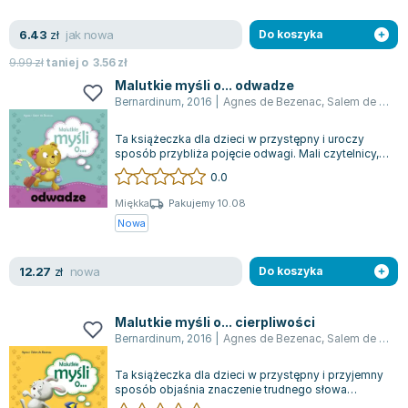
Lorraine Warren
Ajahn Brahm
jak nowa
6.43
zł
Do koszyka
Lucinda Riley
9.99
zł
taniej o
3.56
zł
Jacek Walkiewicz
Malutkie myśli o... odwadze
Bernardinum
,
2016
|
Agnes de Bezenac
,
Salem de Bezenac
Ta książeczka dla dzieci w przystępny i uroczy
sposób przybliża pojęcie odwagi. Mali czytelnicy,
dzięki tej pięknie ilustrowanej h...
0.0
Miękka
Pakujemy 10.08
Nowa
nowa
12.27
zł
Do koszyka
Malutkie myśli o... cierpliwości
Bernardinum
,
2016
|
Agnes de Bezenac
,
Salem de Bezenac
Ta książeczka dla dzieci w przystępny i przyjemny
sposób objaśnia znaczenie trudnego słowa
„cierpliwość”. Dzięki urokliwym ilustra...