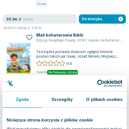
Nowa
nowa
35.34
zł
Do koszyka
36.65
zł
taniej o
1.31
zł
Mali bohaterowie Biblii
Edycja Świętego Pawła
,
2018
|
Agnes de Bezenac
,
Bez
Ta książka pozwala dzieciom zgłębić historie
postaci takich jak Izaak, Józef, Miriam, Mojżesz,
Samuel, Dawid, mała służąca, Joasz,...
0.0
Twarda
Pakujemy dzisiaj
Używana
dobry
8.90
zł
Do koszyka
Zgoda
Szczegóły
O plikach cookies
16.95
zł
taniej o
8.05
zł
Bóg rozmawia ze mną: Jak pokonać strach
Edycja Świętego Pawła
,
2019
|
Agnes de Bezenac
Niniejsza strona korzysta z plików cookie
Po wieczornej modlitwie z rodzicami, mała Ania
Wykorzystujemy pliki cookie do spersonalizowania treści