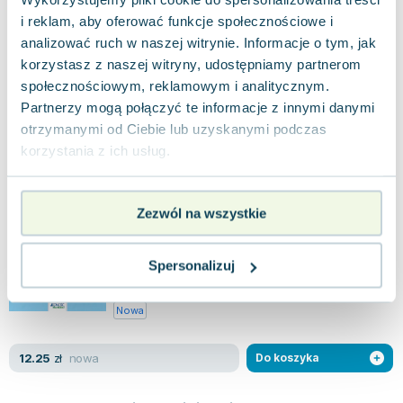
wciąż czuje niepokój. Z czasem jednak zaczyna
i reklam, aby oferować funkcje społecznościowe i
odkrywać, że nie ma się czego obawiać...
0.0
analizować ruch w naszej witrynie. Informacje o tym, jak
Miękka
Pakujemy 10.08
korzystasz z naszej witryny, udostępniamy partnerom
Nowa
społecznościowym, reklamowym i analitycznym.
Partnerzy mogą połączyć te informacje z innymi danymi
nowa
13.34
zł
Do koszyka
otrzymanymi od Ciebie lub uzyskanymi podczas
korzystania z ich usług.
Bóg nas strzeże. Psalm 91. Zagadki i
kolorowanki
Jedność
,
2021
|
Salem de Bezenac
,
Agnes de Bezenac
Zezwól na wszystkie
Ta urocza książeczka licząca 32 strony wprowadza
dzieci w świat wersji Psalmu 23, pomagając im
zrozumieć, jak można odnosić słowa...
0.0
Spersonalizuj
Miękka
Pakujemy 10.08
Nowa
nowa
12.25
zł
Do koszyka