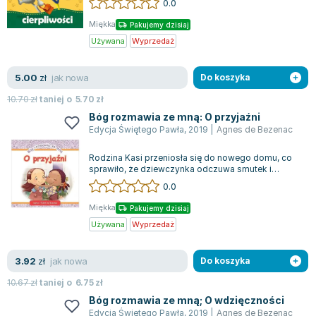
0.0
Miękka
Pakujemy dzisiaj
Używana
Wyprzedaż
jak nowa
5.00
zł
Do koszyka
10.70
zł
taniej o
5.70
zł
Bóg rozmawia ze mną: O przyjaźni
Edycja Świętego Pawła
,
2019
|
Agnes de Bezenac
Rodzina Kasi przeniosła się do nowego domu, co
sprawiło, że dziewczynka odczuwa smutek i
osamotnienie z powodu tęsknoty za przyjac...
0.0
Miękka
Pakujemy dzisiaj
Używana
Wyprzedaż
jak nowa
3.92
zł
Do koszyka
10.67
zł
taniej o
6.75
zł
Bóg rozmawia ze mną; O wdzięczności
Edycja Świętego Pawła
,
2019
|
Agnes de Bezenac