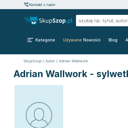
Kontakt z nami
Kategorie
Używane
Nowości
Blog
A
SkupSzop
/
Autor
/
Adrian Wallwork
Adrian Wallwork - sylwet