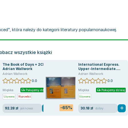
ced", która należy do kategorii literatury popularnonaukowej.
obacz wszystkie książki
The Book of Days + 2CD -
International Express.
Adrian Wallwork
Upper-Intermediate.
Student`s Book
Adrian Wallwork
Adrian Wallwork
0.0
0.0
Miękka
Miękka
Pakujemy dzisiaj
Pakujemy dzisiaj
Używana
Wyprzedaż
Używana
-65%
92.28 zł
30.18 zł
jak nowa
dobry