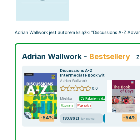
Adrian Wallwork jest autorem książki "Discussions A-Z Advan
Adrian Wallwork -
Bestsellery
Z
Discussions A-Z
Intermediate Book with
Audio CD
Adrian Wallwork
0.0
Miękka
Pakujemy dzisiaj
Używana
Wyprzedaż
-54%
-54%
130.86 zł
jak nowa