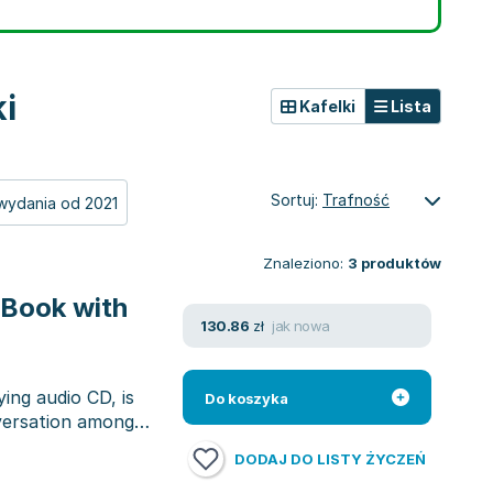
i
Kafelki
Lista
Sortuj:
Trafność
wydania od 2021
Znaleziono:
3
produktów
 Book with
jak nowa
130.86
zł
ing audio CD, is
Do koszyka
versation among
DODAJ DO LISTY ŻYCZEŃ