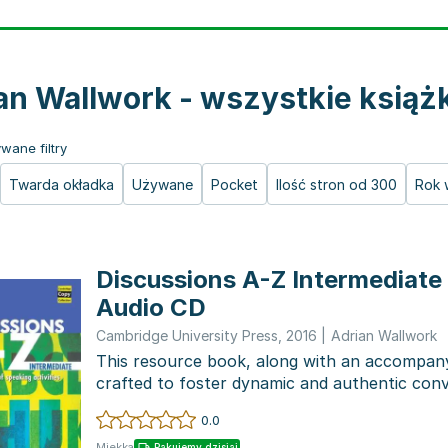
an Wallwork - wszystkie książk
wane filtry
Twarda okładka
Używane
Pocket
Ilość stron od 300
Rok 
Discussions A-Z Intermediate
Audio CD
Cambridge University Press
,
2016
|
Adrian Wallwork
This resource book, along with an accompany
crafted to foster dynamic and authentic con
students at...
0.0
Miękka
Pakujemy dzisiaj