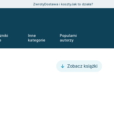
Zwroty
Dostawa i koszty
Jak to działa?
zniki
Inne
Popularni
e
kategorie
autorzy
Zobacz książki