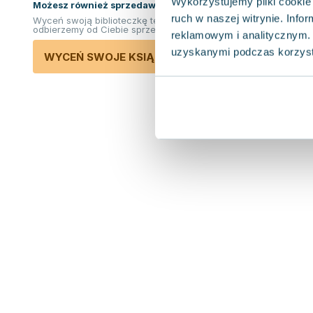
Wykorzystujemy pliki cookie 
Możesz również sprzedawać ksiązki!
ruch w naszej witrynie. Inf
Wyceń swoją biblioteczkę teraz. Odkupimy i
odbierzemy od Ciebie sprzedane książki.
reklamowym i analitycznym. 
uzyskanymi podczas korzysta
WYCEŃ SWOJE KSIĄŻKI