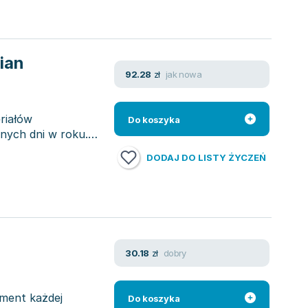
ian
jak nowa
92.28
zł
riałów
Do koszyka
żnych dni w roku.
DODAJ DO LISTY ŻYCZEŃ
dobry
30.18
zł
ement każdej
Do koszyka