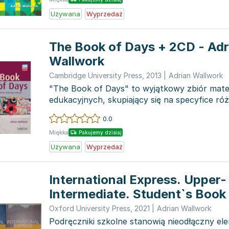
Używana
Wyprzedaż
The Book of Days + 2CD - Adr
Wallwork
Cambridge University Press
,
2013
|
Adrian Wallwork
"The Book of Days" to wyjątkowy zbiór mate
edukacyjnych, skupiający się na specyfice ró
Książka ta została...
0.0
Miękka
Pakujemy dzisiaj
Używana
Wyprzedaż
International Express. Upper-
Intermediate. Student`s Book
Oxford University Press
,
2021
|
Adrian Wallwork
Podręczniki szkolne stanowią nieodłączny el