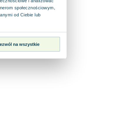
ołecznościowe i analizować
artnerom społecznościowym,
anymi od Ciebie lub
ezwól na wszystkie