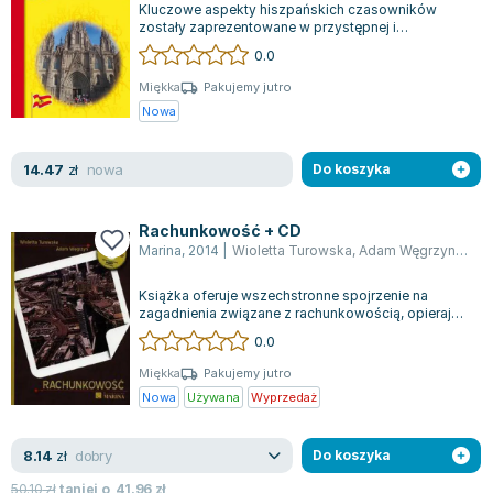
Kluczowe aspekty hiszpańskich czasowników
Zygmunt Freud
zostały zaprezentowane w przystępnej i
interesującej formie, co ułatwia skuteczną naukę....
Agata Passent
0.0
Michel Moran
Miękka
Pakujemy jutro
Maciej Orłoś
Nowa
Jo Nesbo
Katarzyna Miller
nowa
14.47
zł
Do koszyka
Antoine de Saint Exupery
Lew Tołstoj
Rachunkowość + CD
Mark Twain
Marina
,
2014
|
Wioletta Turowska
,
Adam Węgrzyn
,
Izab
Marcin Meller
Książka oferuje wszechstronne spojrzenie na
Paulina Młynarska
zagadnienia związane z rachunkowością, opierając
się na aktualnych przepisach prawa za...
ks. Piotr Pawlukiewicz
0.0
Jarosław Sokołowski
Miękka
Pakujemy jutro
Piotr Latocha
Nowa
Używana
Wyprzedaż
Michael Scott
Piotr Semka
dobry
8.14
zł
Do koszyka
Jarosław Iwaszkiewicz
50.10
zł
taniej o
41.96
zł