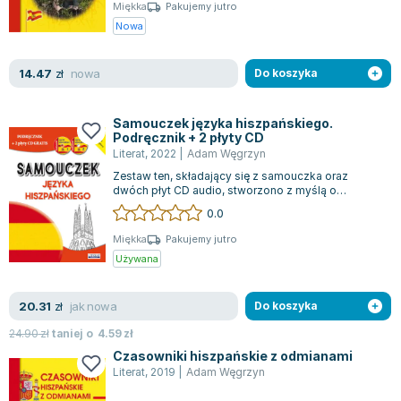
Książki: Psychologia, motywacja
Nauki historyczne - książki
Dan Brown
Miękka
Pakujemy jutro
Książki o naukach politycznych dla studentów
Bolesław Prus
Nowa
Książki do nauk przyrodniczych dla studentów
Clive Cussler
Książki do nauk społecznych dla studentów
Wanda Chotomska
nowa
14.47
zł
Do koszyka
Książki do nauk ścisłych dla studentów
Józef Ignacy Kraszewski
Prawo - książki dla studentów
Clive Staples Lewis
Samouczek języka hiszpańskiego.
Podręcznik + 2 płyty CD
Technologia żywności - książki
Martyna Wojciechowska
Literat
,
2022
|
Adam Węgrzyn
Zarządzanie i marketing - książki
Melissa De la Cruz
Zestaw ten, składający się z samouczka oraz
Nauka języków obcych - książki
Blanka Lipińska
dwóch płyt CD audio, stworzono z myślą o
samodzielnej i skutecznej nauce podstaw język...
Podręczniki dla nauczycieli - metodyka
Jaś Kapela
0.0
Repetytoria, testy i materiały pomocnicze
Agatha Christie
Miękka
Pakujemy jutro
Witold Gadowski
Używana
Jan Pietrzak
Marcin Kowalczyk
jak nowa
20.31
zł
Do koszyka
Piotr Zychowicz
24.90
zł
taniej o
4.59
zł
Joanna Jabłczyńska
Czasowniki hiszpańskie z odmianami
Piotr Kościelny
Literat
,
2019
|
Adam Węgrzyn
Jan Piński