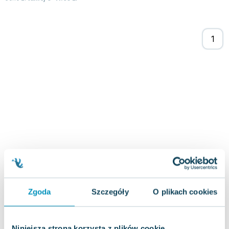
Joseph Murphy
Jan Sztaudynger
Aleksander Puszkin
Oscar Wilde
Małgorzata Ohme
Maddie Ziegler
Leszek Czarnecki
Joanna Racewicz
Maria Seweryn
Janina Zającówna
Eric Helms
Anna Prus (oprac.)
Nela Mała Reporterka
Agnieszka Maciąg
Zgoda
Szczegóły
O plikach cookies
Barbara Wrzesińska
Terry Pratchett
Virginia Woolf
Niniejsza strona korzysta z plików cookie