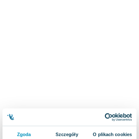
Zygmunt Freud
Agata Passent
Michel Moran
Maciej Orłoś
Jo Nesbo
Katarzyna Miller
Antoine de Saint Exupery
Lew Tołstoj
Mark Twain
Marcin Meller
Paulina Młynarska
ks. Piotr Pawlukiewicz
Jarosław Sokołowski
Piotr Latocha
Michael Scott
Piotr Semka
Zgoda
Szczegóły
O plikach cookies
Jarosław Iwaszkiewicz