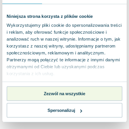
Joseph Murphy
Jan Sztaudynger
Niniejsza strona korzysta z plików cookie
Aleksander Puszkin
Wykorzystujemy pliki cookie do spersonalizowania treści
Oscar Wilde
i reklam, aby oferować funkcje społecznościowe i
Małgorzata Ohme
analizować ruch w naszej witrynie. Informacje o tym, jak
Maddie Ziegler
korzystasz z naszej witryny, udostępniamy partnerom
Leszek Czarnecki
społecznościowym, reklamowym i analitycznym.
Joanna Racewicz
Partnerzy mogą połączyć te informacje z innymi danymi
Maria Seweryn
otrzymanymi od Ciebie lub uzyskanymi podczas
Janina Zającówna
korzystania z ich usług.
Eric Helms
Anna Prus (oprac.)
Zezwól na wszystkie
Nela Mała Reporterka
Agnieszka Maciąg
Barbara Wrzesińska
Spersonalizuj
Terry Pratchett
Virginia Woolf