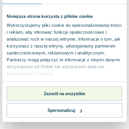
Joseph Murphy
Jan Sztaudynger
Niniejsza strona korzysta z plików cookie
Aleksander Puszkin
Wykorzystujemy pliki cookie do spersonalizowania treści
Oscar Wilde
i reklam, aby oferować funkcje społecznościowe i
Małgorzata Ohme
analizować ruch w naszej witrynie. Informacje o tym, jak
Maddie Ziegler
korzystasz z naszej witryny, udostępniamy partnerom
Leszek Czarnecki
społecznościowym, reklamowym i analitycznym.
Joanna Racewicz
Partnerzy mogą połączyć te informacje z innymi danymi
Maria Seweryn
otrzymanymi od Ciebie lub uzyskanymi podczas
Janina Zającówna
korzystania z ich usług.
Eric Helms
Anna Prus (oprac.)
Zezwól na wszystkie
Nela Mała Reporterka
Agnieszka Maciąg
Barbara Wrzesińska
Spersonalizuj
Terry Pratchett
Virginia Woolf