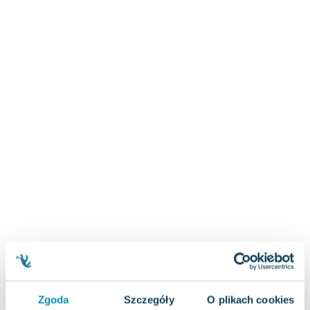
Zygmunt Freud
Agata Passent
Michel Moran
Maciej Orłoś
Jo Nesbo
Katarzyna Miller
Antoine de Saint Exupery
Lew Tołstoj
Mark Twain
Marcin Meller
Paulina Młynarska
ks. Piotr Pawlukiewicz
Jarosław Sokołowski
Piotr Latocha
Michael Scott
Piotr Semka
Zgoda
Szczegóły
O plikach cookies
Jarosław Iwaszkiewicz