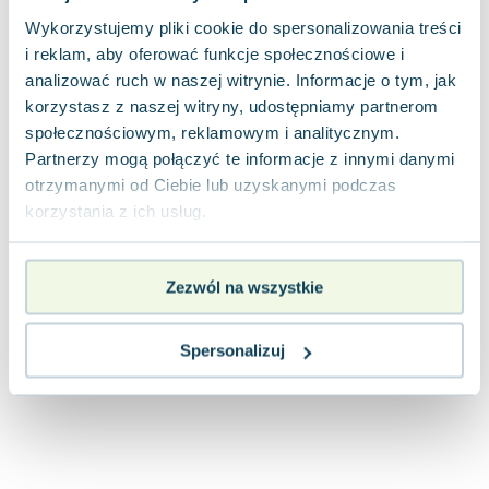
Joseph Murphy
Wykorzystujemy pliki cookie do spersonalizowania treści
Jan Sztaudynger
i reklam, aby oferować funkcje społecznościowe i
Aleksander Puszkin
analizować ruch w naszej witrynie. Informacje o tym, jak
Oscar Wilde
korzystasz z naszej witryny, udostępniamy partnerom
Małgorzata Ohme
społecznościowym, reklamowym i analitycznym.
Maddie Ziegler
Partnerzy mogą połączyć te informacje z innymi danymi
otrzymanymi od Ciebie lub uzyskanymi podczas
Leszek Czarnecki
korzystania z ich usług.
Joanna Racewicz
Maria Seweryn
Janina Zającówna
Zezwól na wszystkie
Eric Helms
Anna Prus (oprac.)
Spersonalizuj
Nela Mała Reporterka
Agnieszka Maciąg
Barbara Wrzesińska
Terry Pratchett
Virginia Woolf