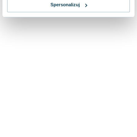
Lorraine Warren
Spersonalizuj
Ajahn Brahm
Lucinda Riley
Jacek Walkiewicz