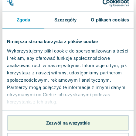
Joseph Murphy
Jan Sztaudynger
Zgoda
Szczegóły
O plikach cookies
Aleksander Puszkin
Oscar Wilde
Małgorzata Ohme
Niniejsza strona korzysta z plików cookie
Maddie Ziegler
Wykorzystujemy pliki cookie do spersonalizowania treści
Leszek Czarnecki
i reklam, aby oferować funkcje społecznościowe i
Joanna Racewicz
analizować ruch w naszej witrynie. Informacje o tym, jak
Maria Seweryn
korzystasz z naszej witryny, udostępniamy partnerom
Janina Zającówna
społecznościowym, reklamowym i analitycznym.
Eric Helms
Partnerzy mogą połączyć te informacje z innymi danymi
Anna Prus (oprac.)
otrzymanymi od Ciebie lub uzyskanymi podczas
Nela Mała Reporterka
korzystania z ich usług.
Agnieszka Maciąg
Barbara Wrzesińska
Terry Pratchett
Zezwól na wszystkie
Virginia Woolf