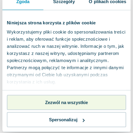
Zgoda
Szczegóły
O plikach cookies
Joseph Murphy
Jan Sztaudynger
Aleksander Puszkin
Niniejsza strona korzysta z plików cookie
Oscar Wilde
Wykorzystujemy pliki cookie do spersonalizowania treści
Małgorzata Ohme
i reklam, aby oferować funkcje społecznościowe i
Maddie Ziegler
analizować ruch w naszej witrynie. Informacje o tym, jak
Leszek Czarnecki
korzystasz z naszej witryny, udostępniamy partnerom
Joanna Racewicz
społecznościowym, reklamowym i analitycznym.
Maria Seweryn
Partnerzy mogą połączyć te informacje z innymi danymi
Janina Zającówna
otrzymanymi od Ciebie lub uzyskanymi podczas
Eric Helms
korzystania z ich usług.
Anna Prus (oprac.)
Nela Mała Reporterka
Zezwól na wszystkie
Agnieszka Maciąg
Barbara Wrzesińska
Spersonalizuj
Terry Pratchett
Virginia Woolf