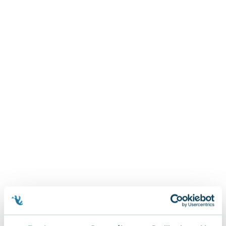
Zygmunt Freud
Agata Passent
Michel Moran
Maciej Orłoś
Jo Nesbo
Katarzyna Miller
Antoine de Saint Exupery
Lew Tołstoj
Mark Twain
Marcin Meller
Paulina Młynarska
ks. Piotr Pawlukiewicz
Jarosław Sokołowski
Piotr Latocha
Michael Scott
Piotr Semka
Jarosław Iwaszkiewicz