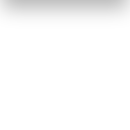
Lorraine Warren
Ajahn Brahm
Lucinda Riley
Jacek Walkiewicz