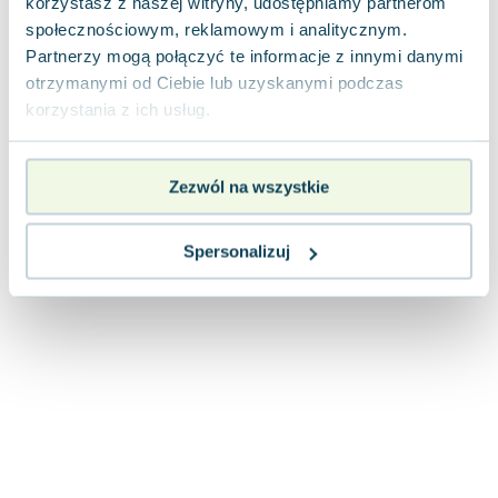
korzystasz z naszej witryny, udostępniamy partnerom
Joseph Murphy
społecznościowym, reklamowym i analitycznym.
Jan Sztaudynger
Partnerzy mogą połączyć te informacje z innymi danymi
Aleksander Puszkin
otrzymanymi od Ciebie lub uzyskanymi podczas
Oscar Wilde
korzystania z ich usług.
Małgorzata Ohme
Maddie Ziegler
Zezwól na wszystkie
Leszek Czarnecki
Joanna Racewicz
Maria Seweryn
Spersonalizuj
Janina Zającówna
Eric Helms
Anna Prus (oprac.)
Nela Mała Reporterka
Agnieszka Maciąg
Barbara Wrzesińska
Terry Pratchett
Virginia Woolf