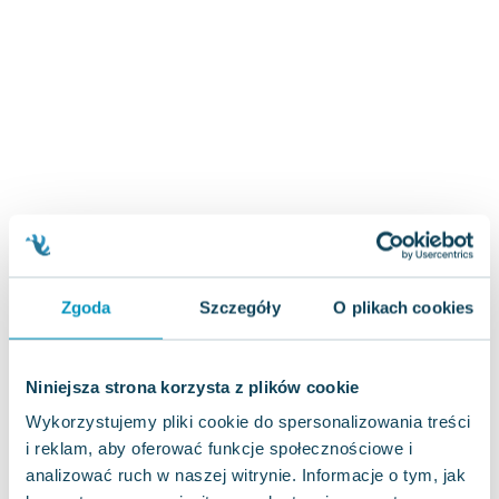
Zygmunt Freud
Agata Passent
Michel Moran
Maciej Orłoś
Jo Nesbo
Katarzyna Miller
Antoine de Saint Exupery
Lew Tołstoj
Mark Twain
Marcin Meller
Zgoda
Szczegóły
O plikach cookies
Paulina Młynarska
ks. Piotr Pawlukiewicz
Jarosław Sokołowski
Niniejsza strona korzysta z plików cookie
Piotr Latocha
Wykorzystujemy pliki cookie do spersonalizowania treści
Michael Scott
i reklam, aby oferować funkcje społecznościowe i
Piotr Semka
analizować ruch w naszej witrynie. Informacje o tym, jak
Jarosław Iwaszkiewicz