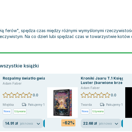
rwią ferów", spędza czas między różnymi wymyślonymi rzeczywistościa
eczywistym. Na co dzień lubi spędzać czas w towarzystwie kotów o
wszystkie książki
Rozpalmy światło gwiazd
Kroniki Jaaru T.1 Księga
Luster (barwione brzegi)
Adam Faber
Adam Faber
0.0
0.0
Miękka
Twarda
Pakujemy 10.08
Pakujemy 10.08
Nowa
Używana
Nowa
Używana
-62%
14.91 zł
22.68 zł
jak nowa
jak nowa