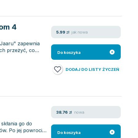
Tom 4
jak nowa
5.99
zł
i Jaaru" zapewnia
ch przeżyć, co
Do koszyka
DODAJ DO LISTY ŻYCZEŃ
nowa
38.76
zł
 skłania go do
ów. Po jej powrocie
Do koszyka