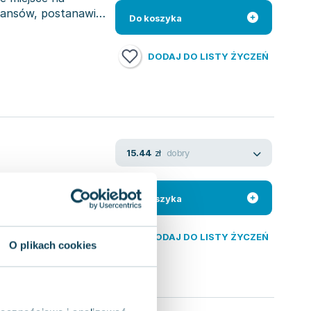
omansów, postanawia
Do koszyka
DODAJ DO LISTY ŻYCZEŃ
dobry
15.44
zł
skakuje swoją
owieści. Kraina
Do koszyka
DODAJ DO LISTY ŻYCZEŃ
O plikach cookies