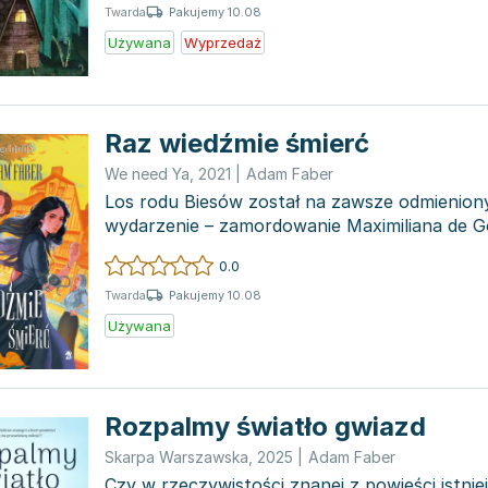
Pakujemy 10.08
Twarda
Używana
Wyprzedaż
Raz wiedźmie śmierć
We need Ya
,
2021
|
Adam Faber
Los rodu Biesów został na zawsze odmienion
wydarzenie – zamordowanie Maximiliana de G
czarownika –...
0.0
Pakujemy 10.08
Twarda
Używana
Rozpalmy światło gwiazd
Skarpa Warszawska
,
2025
|
Adam Faber
Czy w rzeczywistości znanej z powieści istnie