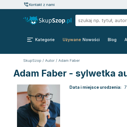
Kontakt z nami
Kategorie
Używane
Nowości
Blog
A
SkupSzop
/
Autor
/
Adam Faber
Adam Faber - sylwetka a
Data i miejsce urodzenia:
7