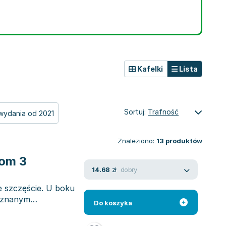
Kafelki
Lista
Sortuj:
Trafność
wydania od 2021
Znaleziono:
13
produktów
Tom 3
dobry
14.68
zł
e szczęście. U boku
oznanym
Do koszyka