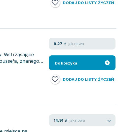
DODAJ DO LISTY ŻYCZEŃ
jak nowa
9.27
zł
y. Wstrząsające
ousse'a, znanego
Do koszyka
DODAJ DO LISTY ŻYCZEŃ
jak nowa
14.91
zł
je miejsce na