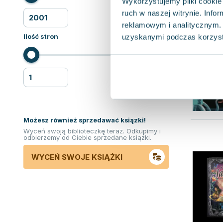
Wykorzystujemy pliki cookie 
ruch w naszej witrynie. Inf
reklamowym i analitycznym. 
Ilość stron
uzyskanymi podczas korzysta
Możesz również sprzedawać ksiązki!
Wyceń swoją biblioteczkę teraz. Odkupimy i
odbierzemy od Ciebie sprzedane książki.
WYCEŃ SWOJE KSIĄŻKI