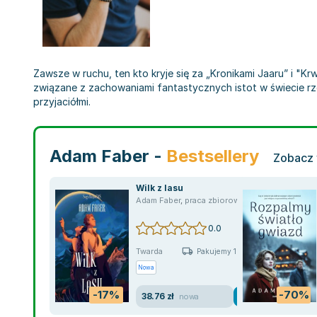
Zawsze w ruchu, ten kto kryje się za „Kronikami Jaaru” i "K
związane z zachowaniami fantastycznych istot w świecie rz
przyjaciółmi.
Adam Faber -
Bestsellery
Zobacz 
Wilk z lasu
Adam Faber
,
praca zbiorowa
0.0
Twarda
Pakujemy 10.08
Nowa
-17%
-70%
38.76 zł
nowa