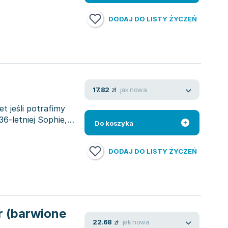
DODAJ DO LISTY ŻYCZEŃ
jak nowa
17.82
zł
 jeśli potrafimy
6-letniej Sophie,
Do koszyka
DODAJ DO LISTY ŻYCZEŃ
er (barwione
jak nowa
22.68
zł