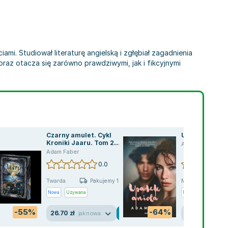
mi. Studiował literaturę angielską i zgłębiał zagadnienia
raz otacza się zarówno prawdziwymi, jak i fikcyjnymi
Czarny amulet. Cykl
Upadek anioła
Kroniki Jaaru. Tom 2
Adam Faber
(barwione brzegi)
Adam Faber
0.0
Twarda
Miękka
Pakujemy 10.08
P
Nowa
Używana
Nowa
Używana
-55%
-64%
26.70 zł
17.82 zł
jak nowa
jak no