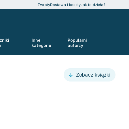
Zwroty
Dostawa i koszty
Jak to działa?
zniki
Inne
Popularni
e
kategorie
autorzy
Zobacz książki