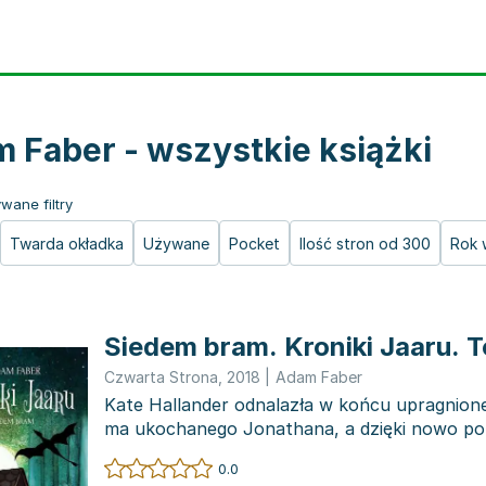
 Faber - wszystkie książki
wane filtry
Twarda okładka
Używane
Pocket
Ilość stron od 300
Rok 
Siedem bram. Kroniki Jaaru. 
Czwarta Strona
,
2018
|
Adam Faber
Kate Hallander odnalazła w końcu upragnion
ma ukochanego Jonathana, a dzięki nowo p
przyjaciołom, spokoj...
0.0