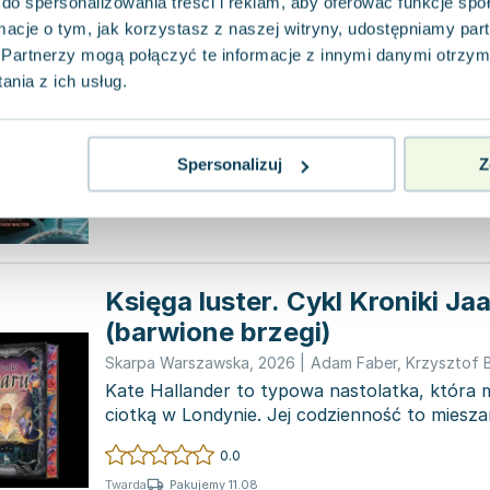
do spersonalizowania treści i reklam, aby oferować funkcje sp
Szkoła duchów. Spookademia
ormacje o tym, jak korzystasz z naszej witryny, udostępniamy p
Zygzaki
,
2022
|
Adam Faber
Partnerzy mogą połączyć te informacje z innymi danymi otrzym
Ta niezwykła placówka edukacyjna przypomi
nia z ich usług.
jednak Spookademia to szkoła, do której możn
po ni...
0.0
Spersonalizuj
Z
Pakujemy 10.08
Miękka
Używana
Księga luster. Cykl Kroniki Ja
(barwione brzegi)
Skarpa Warszawska
,
2026
|
Adam Faber
,
Krzysztof 
Kate Hallander to typowa nastolatka, która 
ciotką w Londynie. Jej codzienność to miesza
młodzie...
0.0
Pakujemy 11.08
Twarda