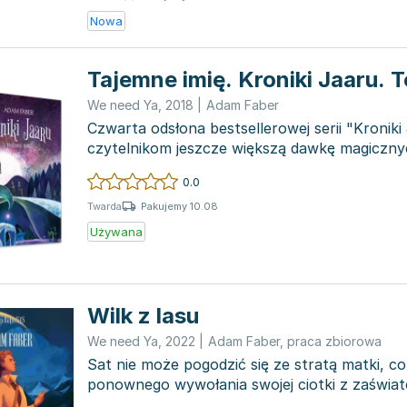
Nowa
Tajemne imię. Kroniki Jaaru. 
We need Ya
,
2018
|
Adam Faber
Czwarta odsłona bestsellerowej serii "Kronik
czytelnikom jeszcze większą dawkę magiczny
potwierdza...
0.0
Pakujemy 10.08
Twarda
Używana
Wilk z lasu
We need Ya
,
2022
|
Adam Faber
,
praca zbiorowa
Sat nie może pogodzić się ze stratą matki, co
ponownego wywołania swojej ciotki z zaświat
do życi...