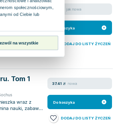
ołecznościowe i analizować
artnerom społecznościowym,
jak nowa
6.75
zł
anymi od Ciebie lub
na czasy Hogwartu,
a się dostać jedynie
Do koszyka
ezwól na wszystkie
DODAJ DO LISTY ŻYCZEŃ
aru. Tom 1
nowa
37.41
zł
Bochus
mieszka wraz z
Do koszyka
nina nauki, zabawy i
DODAJ DO LISTY ŻYCZEŃ