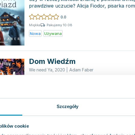
prawdziwe uczucie? Alicja Fiodor, pisarka r
zaszyć s...
0.0
Pakujemy 10.08
Miękka
Nowa
Używana
Dom Wiedźm
We need Ya
,
2020
|
Adam Faber
Młodzieżowy ulubieniec literacki ponownie za
niezwykłą wyobraźnią w najnowszej odsłonie p
pełna magicz...
0.0
Pakujemy 10.08
Miękka
Szczegóły
Używana
 plików cookie