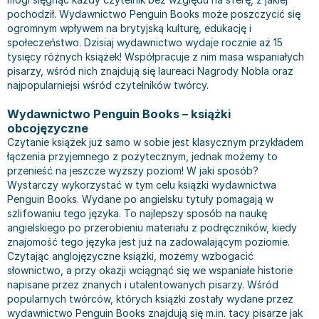
Bajki wiersze
Książki: finanse, księgowość, bankowość
Książki: pamiętniki, dzienniki i listy
Liceum i technikum
Książki o sportowcach
Julian Tuwim
pochodził. Wydawnictwo Penguin Books może poszczycić się
ogromnym wpływem na brytyjską kulturę, edukację i
Do kolorowania i naklejania
Książki o gospodarce
Wywiady, wspomnienia - książki
Podręczniki do 1 klasy liceum i technikum
Książki: Turystyka i podróże
Bracia Grimm
społeczeństwo. Dzisiaj wydawnictwo wydaje rocznie aż 15
Kontrastowe obrazki
Inne
Komiksy
Podręczniki do 2 klasy liceum i technikum
Albumy krajoznawcze
Stephen King
tysięcy różnych książek! Współpracuje z nim masa wspaniałych
Kreatywne / Aktywizujące
Książki o marketingu
Komiksy dla dorosłych
Podręczniki do 3 klasy liceum i technikum
Albumy krajoznawcze - Polska
Tanya Valko
pisarzy, wśród nich znajdują się laureaci Nagrody Nobla oraz
najpopularniejsi wśród czytelników twórcy.
Poznawanie świata
Książki o zarządzaniu
Komiksy dla dzieci
Podręczniki do klasy 4 liceum i technikum
Albumy krajoznawcze - Świat
Lauren Kate
Podręczniki szkolne
Historia - książki
Komiksy dla młodzieży
Podręczniki do szkoły zawodowej
Atlasy
Jan Brzechwa
Wydawnictwo Penguin Books – książki
Edukacja przedszkolna
Archeologia - książki
Komiksy obcojęzyczne
Podręczniki do 1 klasy szkoły zawodowej
Atlasy - Polska
E. L. James
obcojęzyczne
Czytanie książek już samo w sobie jest klasycznym przykładem
Liceum, Technikum
Historia Polski - książki
Fantastyka, horror - książki
Podręczniki do 2 klasy szkoły zawodowej
Atlasy - świat
Virginia C. Andrews
łączenia przyjemnego z pożytecznym, jednak możemy to
Szkoła podstawowa
Historia świata - książki
Książki fantasy
Podręczniki do 3 klasy szkoły zawodowej
Globusy
Waldemar Łysiak
przenieść na jeszcze wyższy poziom! W jaki sposób?
Szkoły wyższe
II Wojna Światowa - książki
Książki horrory
Książki dla dzieci
Mapy
Monika Szwaja
Wystarczy wykorzystać w tym celu książki wydawnictwa
Szkoła zawodowa
Książki militarne
Science Fiction - książki
Książki dla dzieci do 2 lat
Mapy - Polska
Camilla Läckberg
Penguin Books. Wydane po angielsku tytuły pomagają w
szlifowaniu tego języka. To najlepszy sposób na naukę
Książki: Prawo
Książki kryminały
Książki: bajki dla dzieci do 2 lat
Mapy - Świat
Jan Kochanowski
angielskiego po przerobieniu materiału z podręczników, kiedy
Inne
Książki z poezją, aforyzmami i dramaty
Do kąpieli i zabawy
Przewodniki turystyczne
Henning Mankell
znajomość tego języka jest już na zadowalającym poziomie.
Książki: Prawo administracyjne
Książki dramaty
Kolorowanki i książki do naklejania do 2 lat
Przewodniki turystyczne - Polska
Beata Pawlikowska
Czytając anglojęzyczne książki, możemy wzbogacić
słownictwo, a przy okazji wciągnąć się we wspaniałe historie
Książki: Prawo cywilne
Książki humorystyczne i aforyzmy
Książki grające, z puzzlami i magnesami do 2 lat
Przewodniki turystyczne - Świat
L.J. Smith
napisane przez znanych i utalentowanych pisarzy. Wśród
Książki: Prawo finansowe
Tomiki poezji
Obrazki kontrastowe dla niemowląt
Książki: Zdrowie, rodzina, związki
Diana Palmer
popularnych twórców, których książki zostały wydane przez
Książki: Prawo karne
Książki o sztuce
Poznawanie świata dla dzieci do 2 lat - książki
Książki: Rodzina, związki
Bear Grylls
wydawnictwo Penguin Books znajdują się m.in. tacy pisarze jak