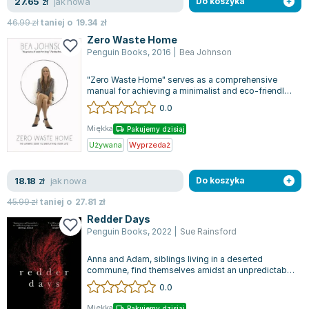
jak nowa
27.65
zł
Do koszyka
46.99
zł
taniej o
19.34
zł
Zero Waste Home
Penguin Books
,
2016
|
Bea Johnson
"Zero Waste Home" serves as a comprehensive
manual for achieving a minimalist and eco-friendly
lifestyle, crafted by Bea Johnson,...
0.0
Miękka
Pakujemy dzisiaj
Używana
Wyprzedaż
jak nowa
18.18
zł
Do koszyka
45.99
zł
taniej o
27.81
zł
Redder Days
Penguin Books
,
2022
|
Sue Rainsford
Anna and Adam, siblings living in a deserted
commune, find themselves amidst an unpredictable
landscape, bracing for what they per...
0.0
Miękka
Pakujemy dzisiaj