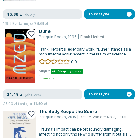
dobry
45.38
zł
Do koszyka
119.99
zł
taniej o
74.61
zł
Dune
Penguin Books
,
1996
|
Frank Herbert
Frank Herbert's legendary work, "Dune," stands as a
monumental achievement in the realm of science
fiction and is celebrated as on...
0.0
Miękka
Pakujemy dzisiaj
Używana
jak nowa
24.49
zł
Do koszyka
35.99
zł
taniej o
11.50
zł
The Body Keeps the Score
Penguin Books
,
2015
|
Bessel van der Kolk
,
Dafaux Marini
Trauma's impact can be profoundly damaging,
affecting not only those who suffer from it but also