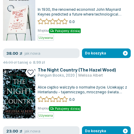
Lorraine Warren
In 1930, the renowned economist John Maynard
Ajahn Brahm
Keynes predicted a future where technological
Lucinda Riley
advancements would allow people to work...
0.0
Jacek Walkiewicz
Miękka
Pakujemy dzisiaj
Używana
jak nowa
38.00
zł
Do koszyka
46.99
zł
taniej o
8.99
zł
The Night Country (The Hazel Wood)
Penguin Books
,
2020
|
Melissa Albert
Alice ciężko walczyła o normalne życie. Uciekając z
Hinterlandu - tajemniczego, mrocznego świata
baśni, w którym przyszła na świat...
0.0
Miękka
Pakujemy dzisiaj
Używana
jak nowa
23.00
zł
Do koszyka