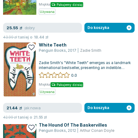
Miękka
Pakujemy dzisiaj
Używana
dobry
25.55
zł
Do koszyka
43.99
zł
taniej o
18.44
zł
White Teeth
Penguin Books
,
2017
|
Zadie Smith
Zadie Smith's "White Teeth" emerges as a landmark
international bestseller, presenting an indelible
portrayal of London's vibrant...
0.0
Miękka
Pakujemy dzisiaj
Używana
jak nowa
21.44
zł
Do koszyka
42.99
zł
taniej o
21.55
zł
The Hound Of The Baskervilles
Penguin Books
,
2012
|
Arthur Conan Doyle