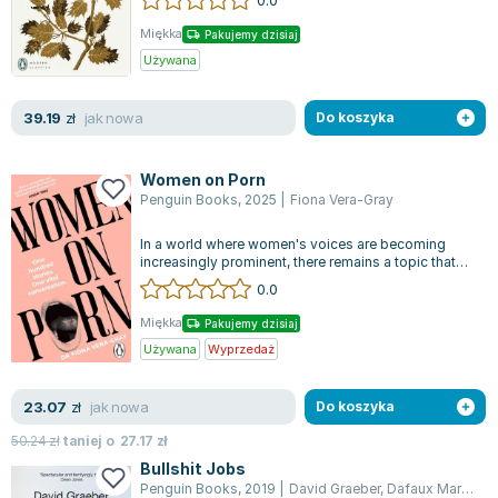
Joseph Murphy
Miękka
Pakujemy dzisiaj
Jan Sztaudynger
Używana
Aleksander Puszkin
Oscar Wilde
jak nowa
39.19
zł
Do koszyka
Małgorzata Ohme
Maddie Ziegler
Women on Porn
Leszek Czarnecki
Penguin Books
,
2025
|
Fiona Vera-Gray
Joanna Racewicz
In a world where women's voices are becoming
Maria Seweryn
increasingly prominent, there remains a topic that
Janina Zającówna
often goes unaddressed: pornograph...
0.0
Eric Helms
Miękka
Pakujemy dzisiaj
Anna Prus (oprac.)
Używana
Wyprzedaż
Nela Mała Reporterka
Agnieszka Maciąg
jak nowa
23.07
zł
Do koszyka
Barbara Wrzesińska
50.24
zł
taniej o
27.17
zł
Terry Pratchett
Bullshit Jobs
Virginia Woolf
Penguin Books
,
2019
|
David Graeber
,
Dafaux Marini