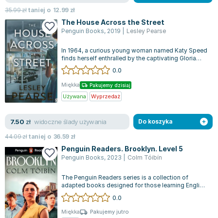
35.99
zł
taniej o
12.99
zł
The House Across the Street
Penguin Books
,
2019
|
Lesley Pearse
In 1964, a curious young woman named Katy Speed
finds herself enthralled by the captivating Gloria
and the mysterious happenings a...
0.0
Miękka
Pakujemy dzisiaj
Używana
Wyprzedaż
widoczne ślady używania
7.50
zł
Do koszyka
44.09
zł
taniej o
36.59
zł
Penguin Readers. Brooklyn. Level 5
Penguin Books
,
2023
|
Colm Tóibín
The Penguin Readers series is a collection of
adapted books designed for those learning English
as a foreign language. Each book f...
0.0
Miękka
Pakujemy jutro