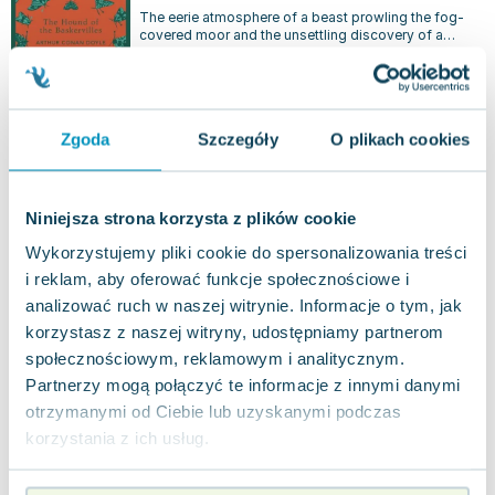
The eerie atmosphere of a beast prowling the fog-
covered moor and the unsettling discovery of a
lifeless body set the stage for th...
0.0
Miękka
Pakujemy dzisiaj
Używana
Zgoda
Szczegóły
O plikach cookies
jak nowa
20.92
zł
Do koszyka
35.99
zł
taniej o
15.07
zł
Niniejsza strona korzysta z plików cookie
Feminists Don't Wear Pink (and other lies)
Wykorzystujemy pliki cookie do spersonalizowania treści
Penguin Books
,
2020
|
Scarlett Curtis
i reklam, aby oferować funkcje społecznościowe i
analizować ruch w naszej witrynie. Informacje o tym, jak
We engaged with 52 women, asking them to share
their personal interpretations of the F word. The
korzystasz z naszej witryny, udostępniamy partnerom
insights we gathered are remarkab...
0.0
społecznościowym, reklamowym i analitycznym.
Miękka
Partnerzy mogą połączyć te informacje z innymi danymi
Pakujemy dzisiaj
Używana
otrzymanymi od Ciebie lub uzyskanymi podczas
korzystania z ich usług.
dobry
16.93
zł
Do koszyka