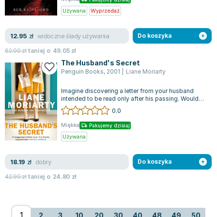
Używana
Wyprzedaż
widoczne ślady używania
12.95
zł
Do koszyka
62.00
zł
taniej o
49.05
zł
The Husband's Secret
Penguin Books
,
2001
|
Liane Moriarty
Imagine discovering a letter from your husband
intended to be read only after his passing. Would
you open it? This is a poignant n...
0.0
Miękka
Pakujemy dzisiaj
Używana
dobry
18.19
zł
Do koszyka
42.99
zł
taniej o
24.80
zł
2
3
10
20
30
40
48
49
50