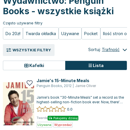
Wydawnictwo: Penguin
Książki: Psychologia, motywacja
Nauki historyczne - książki
Dan Brown
Książki o naukach politycznych dla studentów
Bolesław Prus
Books - wszystkie książki
Książki do nauk przyrodniczych dla studentów
Clive Cussler
Książki do nauk społecznych dla studentów
Wanda Chotomska
Często używane filtry
Książki do nauk ścisłych dla studentów
Józef Ignacy Kraszewski
Do 20zł
Twarda okładka
Używane
Pocket
Ilość stron o
Prawo - książki dla studentów
Clive Staples Lewis
Technologia żywności - książki
Martyna Wojciechowska
Sortuj:
Trafność
WSZYSTKIE FILTRY
Zarządzanie i marketing - książki
Melissa De la Cruz
Nauka języków obcych - książki
Blanka Lipińska
Kafelki
Lista
Podręczniki dla nauczycieli - metodyka
Jaś Kapela
Repetytoria, testy i materiały pomocnicze
Agatha Christie
Jamie's 15-Minute Meals
Witold Gadowski
Penguin Books
,
2012
|
Jamie Oliver
Jan Pietrzak
Jamie's book "30-Minute Meals" set a record as the
Marcin Kowalczyk
highest-selling non-fiction book ever. Now, there's
Piotr Zychowicz
anticipation for how "15-Mi...
0.0
Joanna Jabłczyńska
Twarda
Pakujemy dzisiaj
Piotr Kościelny
Używana
Wyprzedaż
Jan Piński