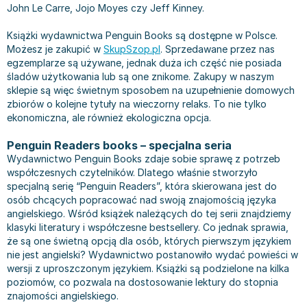
John Le Carre, Jojo Moyes czy Jeff Kinney.
Książki: Prawo konstytucyjne
Książki: Film, muzyka, teatr
Książki dla dzieci 3-5 lat
Książki: Zdrowie
Dean Koontz
Książki: Prawo międzynarodowe
Książki: Historia sztuki
Książki: bajki dla dzieci 3-5 lat
Kuchnia i diety - książki
Andrzej Sapkowski
Książki wydawnictwa Penguin Books są dostępne w Polsce.
Książki: Prawo - orzecznictwo
Książki o architekturze
Kolorowanki i książki do naklejania 3-5 lat
Autorskie książki kucharskie
Stephenie Meyer
Możesz je zakupić w
SkupSzop.pl
. Sprzedawane przez nas
Książki: Prawo pracy
Książki: Sztuka użytkowa
Książki do nauki języków obcych 3-5 lat
Ciasta, desery, wypieki - książki
Robert Ludlum
egzemplarze są używane, jednak duża ich część nie posiada
śladów użytkowania lub są one znikome. Zakupy w naszym
Książki: Prawo Unii Europejskiej
Książki: Sztuki wizualne
Książki do nauki pisania i liczenia 3-5 lat
Diety, zdrowe żywienie - książki
Maria Czubaszek
sklepie są więc świetnym sposobem na uzupełnienie domowych
Teksty aktów prawnych
Inne
Książki grające, z puzzlami i magnesami 3-5 lat
Książki kucharskie
Nora Roberts
zbiorów o kolejne tytuły na wieczorny relaks. To nie tylko
Książki medyczne i naukowe
Kreatywne i aktywizujące książki dla dzieci 3-5 lat
Kuchnia polska - książki
Mario Vargas Llosa
ekonomiczna, ale również ekologiczna opcja.
Chemia - książki
Poznawanie świata dla dzieci 3-5 lat - książki
Napoje - książki
Katarzyna Grochola
Penguin Readers books – specjalna seria
Książki o fizyce i astronomii
Książki o zainteresowaniach dla dzieci 3-5 lat
Książki: Poradniki
Ewa Nowak
Wydawnictwo Penguin Books zdaje sobie sprawę z potrzeb
Geografia - książki
Książki dla dzieci 6-8 lat
Inne
Robin Cook
współczesnych czytelników. Dlatego właśnie stworzyło
specjalną serię “Penguin Readers”, która skierowana jest do
Inne
Książki do nauki czytania 6-8 lat
Książki: Dom, ogród - poradniki
Carlos Ruiz Zafon
osób chcących popracować nad swoją znajomością języka
Książki do matematyki
Książki do nauki języków obcych 6-8 lat
Książki: Hobby - poradniki
Konrad Gaca
angielskiego. Wśród książek należących do tej serii znajdziemy
Książki medyczne
Książki do nauki pisania i liczenia 6-8 lat
Książki: Moda, uroda, savoir vivre - poradniki
Jerzy Zięba
klasyki literatury i współczesne bestsellery. Co jednak sprawia,
Książki do nauk przyrodniczych
Kreatywne i aktywizujące książki dla dzieci 6-8 lat
Książki pamiątkowe
Jodi Picoult
że są one świetną opcją dla osób, których pierwszym językiem
nie jest angielski? Wydawnictwo postanowiło wydać powieści w
Technika, inżynieria, technologia - książki, podręczniki -
Literatura dla dzieci 6-8 lat
Pozostałe książki
Dorota Terakowska
wersji z uproszczonym językiem. Książki są podzielone na kilka
nauki ścisłe
Poznawanie świata dla dzieci 6-8 lat - książki
Abbi Glines
poziomów, co pozwala na dostosowanie lektury do stopnia
Książki do nauk społecznych i humanistycznych
Książki o zainteresowaniach dla dzieci 6-8 lat
Alfred Szklarski
znajomości angielskiego.