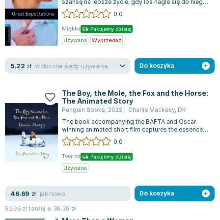
szansę na lepsze życie, gdy los nagle się do niego
uśmiecha, przynosząc mu bogactw...
0.0
Miękka
Pakujemy dzisiaj
Używana
Wyprzedaż
widoczne ślady używania
5.22
zł
Do koszyka
The Boy, the Mole, the Fox and the Horse:
The Animated Story
Penguin Books
,
2022
|
Charlie Mackesy
,
DK
The book accompanying the BAFTA and Oscar-
winning animated short film captures the essence
of a journey in pursuit of a sense of b...
0.0
Twarda
Pakujemy dzisiaj
Używana
jak nowa
46.69
zł
Do koszyka
82.99
zł
taniej o
36.30
zł