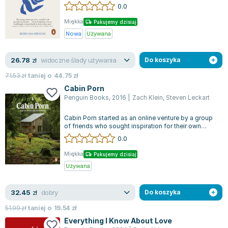
their families and later generati...
0.0
Miękka
Pakujemy dzisiaj
Nowa
Używana
widoczne ślady używania
26.78
zł
Do koszyka
71.53
zł
taniej o
44.75
zł
Cabin Porn
Penguin Books
,
2016
|
Zach Klein
,
Steven Leckart
Cabin Porn started as an online venture by a group
of friends who sought inspiration for their own
cabin constructions. As they am...
0.0
Miękka
Pakujemy dzisiaj
Używana
dobry
32.45
zł
Do koszyka
51.99
zł
taniej o
19.54
zł
Everything I Know About Love