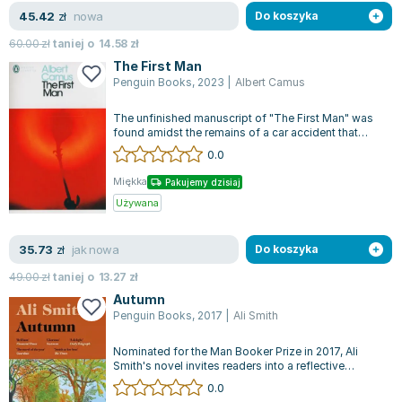
nowa
45.42
zł
Do koszyka
60.00
zł
taniej o
14.58
zł
The First Man
Penguin Books
,
2023
|
Albert Camus
The unfinished manuscript of "The First Man" was
found amidst the remains of a car accident that
claimed the life of Albert Camus...
0.0
Miękka
Pakujemy dzisiaj
Używana
jak nowa
35.73
zł
Do koszyka
49.00
zł
taniej o
13.27
zł
Autumn
Penguin Books
,
2017
|
Ali Smith
Nominated for the Man Booker Prize in 2017, Ali
Smith's novel invites readers into a reflective
journey through Autumn. This seaso...
0.0