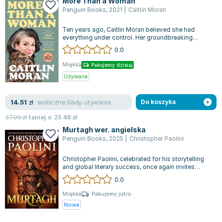
More Than a Woman
Penguin Books
,
2021
|
Caitlin Moran
Ten years ago, Caitlin Moran believed she had
everything under control. Her groundbreaking
bestseller "How to Be a Woman" offered...
0.0
Miękka
Pakujemy dzisiaj
Używana
widoczne ślady używania
14.51
zł
Do koszyka
37.99
zł
taniej o
23.48
zł
Murtagh wer. angielska
Penguin Books
,
2025
|
Christopher Paolini
Christopher Paolini, celebrated for his storytelling
and global literary success, once again invites
readers into the realm of Era...
0.0
Miękka
Pakujemy jutro
Nowa