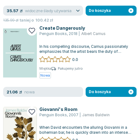
Zygmunt Freud
widoczne ślady używania
35.57
zł
Do koszyka
Agata Passent
135.99
zł
taniej o
100.42
zł
Michel Moran
Create Dangerously
Maciej Orłoś
Penguin Books
,
2018
|
Albert Camus
Jo Nesbo
In his compelling discourse, Camus passionately
Katarzyna Miller
emphasizes that the artist bears the duty of
Antoine de Saint Exupery
challenging norms, provoking thought,...
0.0
Lew Tołstoj
Miękka
Pakujemy jutro
Mark Twain
Nowa
Marcin Meller
Paulina Młynarska
nowa
21.06
zł
Do koszyka
ks. Piotr Pawlukiewicz
Jarosław Sokołowski
Giovanni's Room
Piotr Latocha
Penguin Books
,
2007
|
James Baldwin
Michael Scott
When David encounters the alluring Giovanni in a
Piotr Semka
bohemian bar, he is quickly drawn into an intense
Jarosław Iwaszkiewicz
and passionate romance. However...
0.0