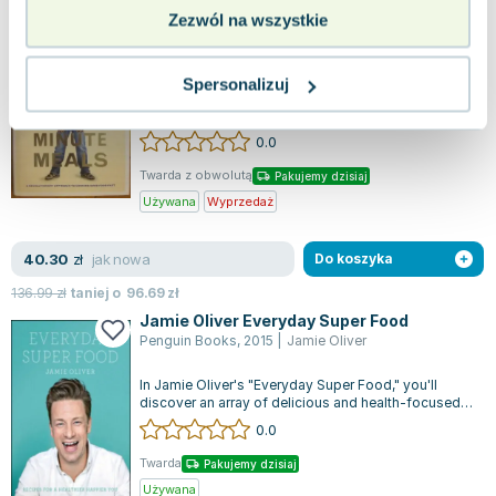
41.99
zł
taniej o
25.06
zł
Zezwól na wszystkie
Jamie's 30 Minute Meals
Penguin Books
,
2010
|
Jamie Oliver
,
David Loftus (photography)
Spersonalizuj
In his latest work, "Jamie's 30-Minute Meals," Jamie
Oliver demonstrates that with a few strategic skills
and a bit of kitchen org...
0.0
Twarda z obwolutą
Pakujemy dzisiaj
Używana
Wyprzedaż
jak nowa
40.30
zł
Do koszyka
136.99
zł
taniej o
96.69
zł
Jamie Oliver Everyday Super Food
Penguin Books
,
2015
|
Jamie Oliver
In Jamie Oliver's "Everyday Super Food," you'll
discover an array of delicious and health-focused
recipes that make nutritious eat...
0.0
Twarda
Pakujemy dzisiaj
Używana