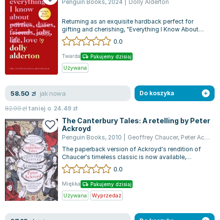
Penguin Books
,
2024
|
Dolly Alderton
Returning as an exquisite hardback perfect for
gifting and cherishing, "Everything I Know About
Love" is a tribute to our female f...
0.0
Twarda
Pakujemy dzisiaj
Używana
jak nowa
58.50
zł
Do koszyka
82.99
zł
taniej o
24.49
zł
The Canterbury Tales: A retelling by Peter
Ackroyd
Penguin Books
,
2010
|
Geoffrey Chaucer
,
Peter Ackroyd
The paperback version of Ackroyd's rendition of
Chaucer's timeless classic is now available,
complete with an introduction and com...
0.0
Miękka
Pakujemy dzisiaj
Używana
Wyprzedaż