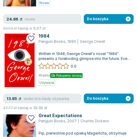
Nowa
nowa
24.86
zł
Do koszyka
29.93
zł
taniej o
5.07
zł
1984
Penguin Books
,
1990
|
George Orwell
Written in 1948, George Orwell's novel "1984"
presents a foreboding glimpse into the future. Even
though 1984 is a year now in the...
0.0
Miękka
Pakujemy dzisiaj
Używana
widoczne ślady używania
13.85
zł
Do koszyka
47.77
zł
taniej o
33.92
zł
Great Expectations
Penguin Books
,
2007
|
Charles Dickens
Pip, pierwotnie pod opieką Magwitcha, otrzymuje