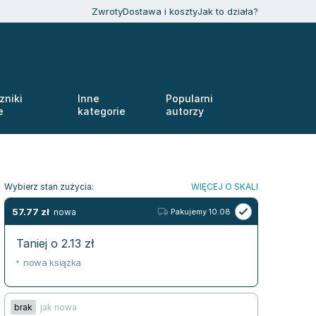
Zwroty
Dostawa i koszty
Jak to działa?
zniki
Inne
Popularni
e
kategorie
autorzy
Wybierz stan zużycia:
WIĘCEJ O SKALI
57.77
zł
nowa
Pakujemy 10.08
Taniej o
2.13
zł
nowa książka
brak
jak nowa