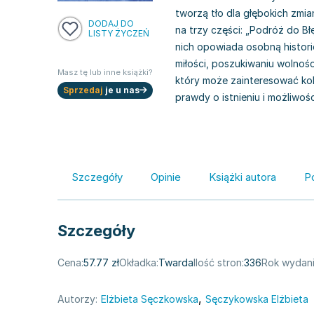
tworzą tło dla głębokich zmi
DODAJ DO
na trzy części: „Podróż do Bł
LISTY ŻYCZEŃ
nich opowiada osobną historię
miłości, poszukiwaniu wolnośc
Masz tę lub inne książki?
który może zainteresować kobi
Sprzedaj
je u nas
prawdy o istnieniu i możliwo
Szczegóły
Opinie
Książki autora
P
Szczegóły
Cena:
57.77 zł
Okładka:
Twarda
Ilość stron:
336
Rok wydani
,
Autorzy:
Elżbieta Sęczkowska
Sęczykowska Elżbieta