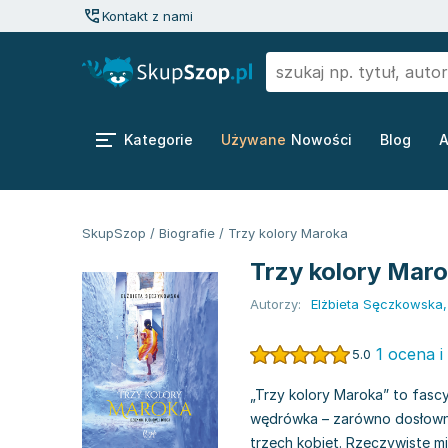
Kontakt z nami
Kategorie
Używane
Nowości
Blog
A
SkupSzop
/
Biografie
/
Trzy kolory Maroka
Trzy kolory Mar
Autorzy:
Elżbieta Sęczkowska
1 ocena i
5.0
„Trzy kolory Maroka” to fas
wędrówka – zarówno dosłowna,
trzech kobiet. Rzeczywiste mie