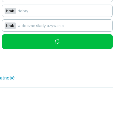
brak
dobry
brak
widoczne ślady używania
łatność