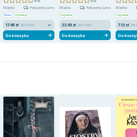
0.0
0.0
Pakujemy jutro
Pakujemy jutro
Miękka
Miękka
Miękka
Nowa
Używana
Używana
Używana
17.65 zł
22.93 zł
7.12 zł
jak nowa
jak nowa
jak
Do koszyka
Do koszyka
Do koszy