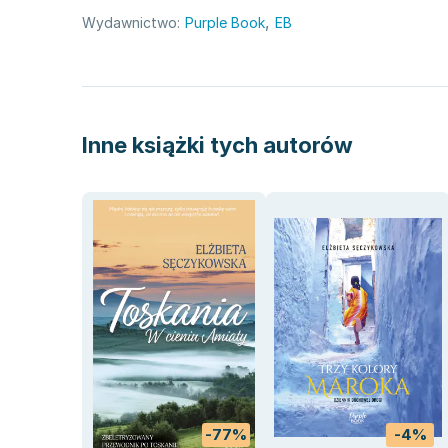
,
Wydawnictwo:
Purple Book
EB
Inne książki tych autorów
-77%
-4%