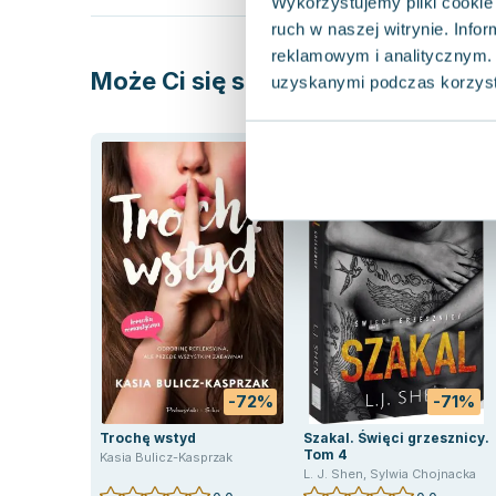
Wykorzystujemy pliki cookie 
ruch w naszej witrynie. Inf
reklamowym i analitycznym. 
Może Ci się spodobać
uzyskanymi podczas korzysta
-72%
-71%
Trochę wstyd
Szakal. Święci grzesznicy.
Tom 4
Kasia Bulicz-Kasprzak
L. J. Shen
,
Sylwia Chojnacka