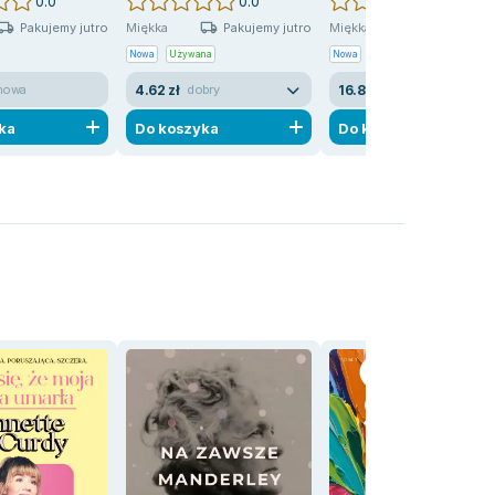
0.0
0.0
0.0
Pakujemy jutro
Pakujemy jutro
Pakujemy j
Miękka
Miękka
Nowa
Używana
Nowa
Używana
4.62 zł
16.86 zł
 nowa
dobry
jak nowa
ka
Do koszyka
Do koszyka