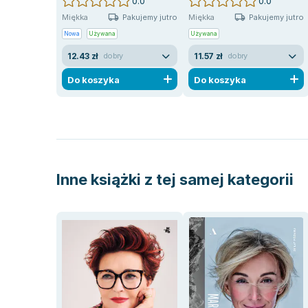
0.0
0.0
Pakujemy jutro
Pakujemy jutro
Miękka
Miękka
Nowa
Używana
Używana
12.43 zł
11.57 zł
dobry
dobry
Do koszyka
Do koszyka
Inne książki z tej samej kategorii