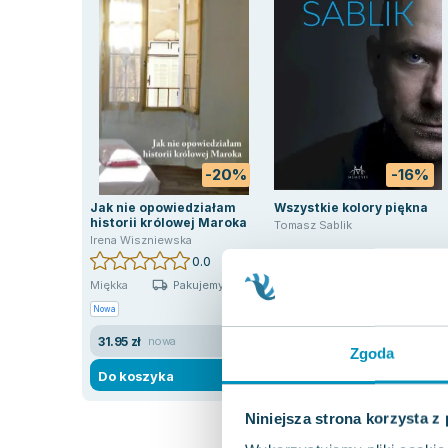
-20%
-16%
Jak nie opowiedziałam
Wszystkie kolory piękna
historii królowej Maroka
Tomasz Sablik
Irena Wiszniewska
0.0
0.0
Pakujemy 10.08
Pakujemy 10.08
Miękka
Twarda
Nowa
Nowa
31.95 zł
42.06 zł
nowa
nowa
Zgoda
Do koszyka
Do koszyka
Niniejsza strona korzysta z