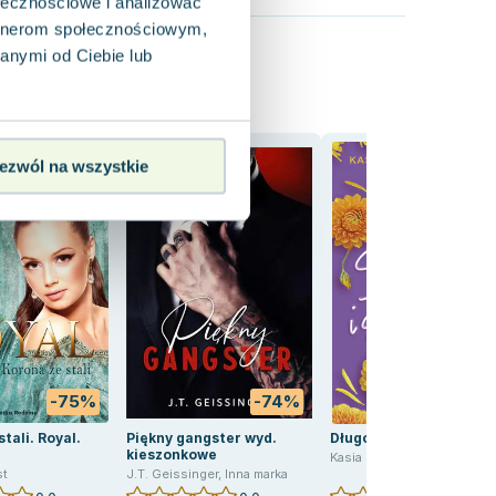
ołecznościowe i analizować
artnerom społecznościowym,
anymi od Ciebie lub
ezwól na wszystkie
-75%
-74%
-66
tali. Royal.
Piękny gangster wyd.
Długo i szczęśliwie
kieszonkowe
Kasia Bulicz-Kasprzak
st
J.T. Geissinger
,
Inna marka