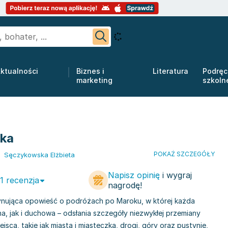
ktualności
Biznes i
Literatura
Podręc
marketing
szkoln
oka
POKAŻ SZCZEGÓŁY
,
Sęczykowska Elżbieta
Napisz opinię
i wygraj
 1 recenzja
nagrodę!
cynująca opowieść o podróżach po Maroku, w której każda
 jak i duchowa – odsłania szczegóły niezwykłej przemiany
jsca, takie jak miasta i miasteczka, drogi, góry oraz pustynie,