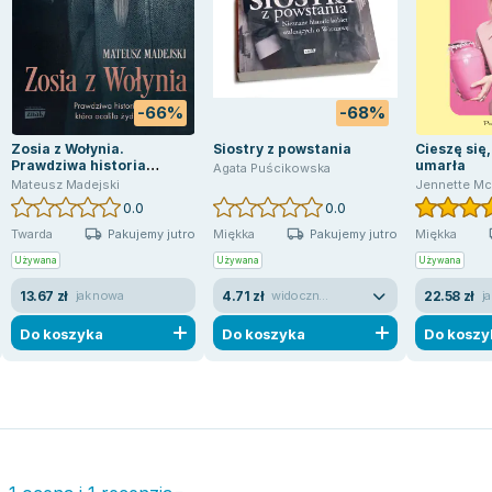
-66%
-68%
Zosia z Wołynia.
Siostry z powstania
Cieszę się
Prawdziwa historia
umarła
Agata Puścikowska
dziewczynki, która ocaliła
Mateusz Madejski
Jennette M
żydowskie dziecko
0.0
0.0
Pakujemy jutro
Pakujemy jutro
Twarda
Miękka
Miękka
Używana
Używana
Używana
13.67 zł
4.71 zł
22.58 zł
jak nowa
widoczne ślady używania
j
Do koszyka
Do koszyka
Do koszy