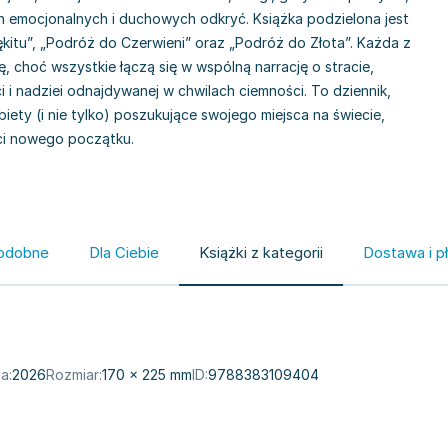
an emocjonalnych i duchowych odkryć. Książka podzielona jest
ękitu”, „Podróż do Czerwieni” oraz „Podróż do Złota”. Każda z
, choć wszystkie łączą się w wspólną narrację o stracie,
i i nadziei odnajdywanej w chwilach ciemności. To dziennik,
ety (i nie tylko) poszukujące swojego miejsca na świecie,
ści nowego początku.
odobne
Dla Ciebie
Książki z kategorii
Dostawa i p
a:
2026
Rozmiar:
170 × 225 mm
ID:
9788383109404