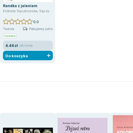
Randka z jeleniem
Elżbieta Sęczkowska
,
Sęczykowska Elżbieta
0.0
Pakujemy jutro
Twarda
Używana
4.46 zł
jak nowa
Do koszyka