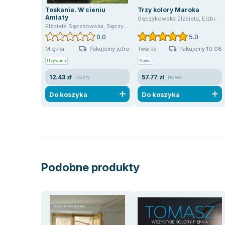
Toskania. W cieniu
Trzy kolory Maroka
Amiaty
Sęczykowska Elżbieta
,
Elżbieta Sęczkowska
Elżbieta Sęczkowska
,
Sęczykowska Elżbieta
0.0
5.0
Pakujemy jutro
Pakujemy 10.08
Miękka
Twarda
Używana
Nowa
12.43 zł
57.77 zł
dobry
nowa
Do koszyka
Do koszyka
Podobne produkty