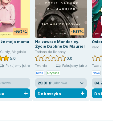
-50%
-50%
-16
, że moja mama
Na zawsze Manderley.
Osiecka. Rodzi się ptak
Życie Daphne Du Maurier
Karolina Felberg-Sendecka
cCurdy
,
Magdalena Moltzan-Małkowska
Tatiana de Rosnay
5.0
0.0
0.0
Pakujemy jutro
Pakujemy jutro
Pakujemy 10
Twarda
Twarda
Nowa
Używana
Nowa
29.91 zł
84.29 zł
ak nowa
jak nowa
nowa
ka
Do koszyka
Do koszyka