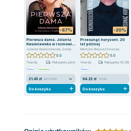
-67%
-20%
Pierwsza dama. Jolanta
Przesunąć horyzont. 20
Kwaśniewska w rozmowie
lat później
z Emilią Padoł
Jolanta Kwaśniewska
,
Emilia Padoł
Martyna Wojciechowska
0.0
0.0
Pakujemy jutro
Pakujemy 10.08
Twarda
Twarda
Nowa
Używana
Nowa
21.45 zł
64.22 zł
jak nowa
nowa
Do koszyka
Do koszyka