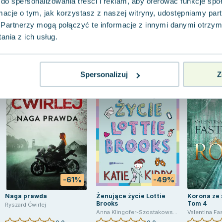
do spersonalizowania treści i reklam, aby oferować funkcje sp
ormacje o tym, jak korzystasz z naszej witryny, udostępniamy p
Partnerzy mogą połączyć te informacje z innymi danymi otrzym
nia z ich usług.
Spersonalizuj
Z
-61%
-49%
Naga prawda
Żenujące życie Lottie
Korona ze s
Brooks
Tom 4
Ryszard Ćwirlej
Anna Klingofer-Szostakowska
,
Kirby Katie
Valentina Fa